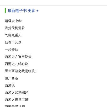
最新电子书
更多 +
超级大中华
洪荒天机道君
气御九重天
仙尊下凡录
一步登仙
西游计之猴王逆天
西游之九转心诀
重生西游之我是红孩儿
僵尸西游
西游说
西游之武道崛起
西游之盖世巨妖
西游最强祖师