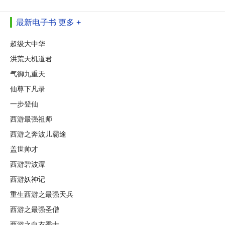
最新电子书
更多 +
超级大中华
洪荒天机道君
气御九重天
仙尊下凡录
一步登仙
西游最强祖师
西游之奔波儿霸途
盖世帅才
西游碧波潭
西游妖神记
重生西游之最强天兵
西游之最强圣僧
西游之白衣秀士