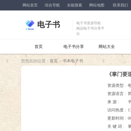
网站首页
综合导航
全能搜索
网站地图
联系我们
电子书
电子书资源导航
精品电子书分享平
台
首页
电子书分享
网站大全
您所在的位置：
首页
>
书本电子书
《掌门要
资源类型 :
资源语言 :
来 源 :
访问热度 :
1
更新时间 :
0
关 键 词 :