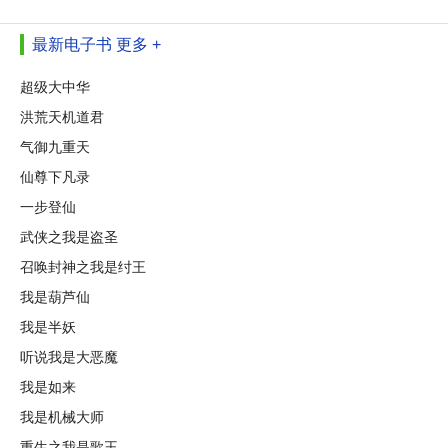
最新电子书
更多 +
超级大中华
洪荒天机道君
气御九重天
仙尊下凡录
一步登仙
武侠之我是盗圣
召唤封神之我是纣王
我是葫芦仙
我是半妖
听说我是大恶魔
我是如来
我是机械大师
重生之我是歌王